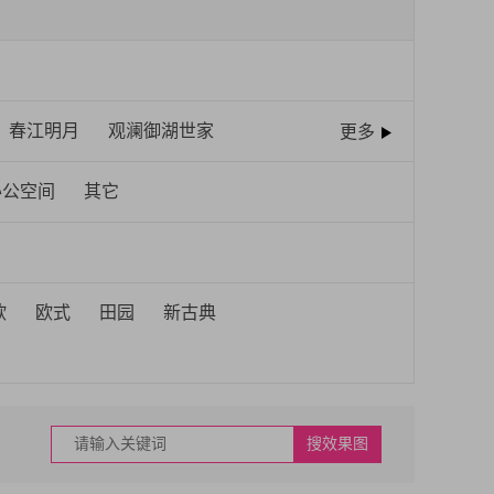
春江明月
观澜御湖世家
更多
公园首府营销中心
百乐门
办公空间
其它
水游城
浍河欣城
天湖国际
怀远别墅
海亮明珠
天御
瀚林华府
瀚林银座
欧
欧式
田园
新古典
邸
江山御景
百合公馆▪杰座
玉龙湖畔
国富祥庭
人府邸
和顺新视界
搜效果图
荣盛阳光城-檀府
阿卡阳光苑