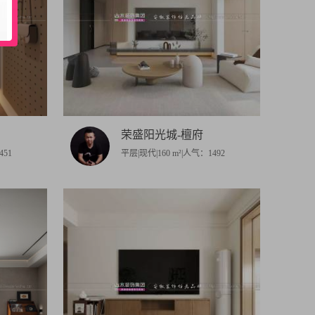
荣盛阳光城-檀府
451
平层|现代|160 m²|人气：1492