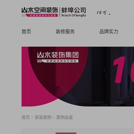
首页
装修服务
品牌实力
山水高端
品牌介绍
山水定制
品牌历程
山水全案
品牌文化
旧房焕新
品牌荣誉
山水动态
山水视频
首页
>
家装案例
>
案例品鉴
致客户的信