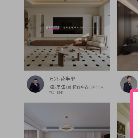
万兴·花半里
3室2厅2卫1厨1阳台|中古|124 m²|人
气：1341