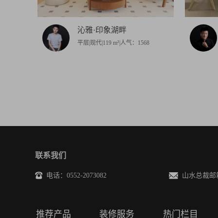
沁雅·印象湖畔
平层|现代|119 m²|人气：1568
联系我们
电话：0552-2073082
山水总裁邮箱(投诉
推荐产品
装修服务
热门栏目