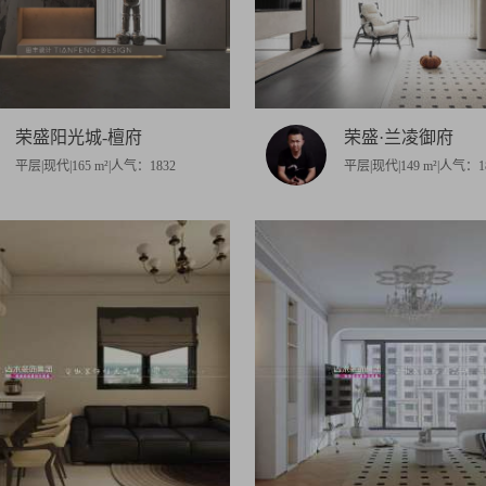
荣盛阳光城-檀府
荣盛·兰凌御府
平层|现代|165 m²|人气：1832
平层|现代|149 m²|人气：1