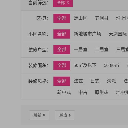
当前筛选：
全部
X
全部
蚌山区
五河县
淮上
区/县：
全部
新地城市广场
天湖国际
小区名称：
南山郦都
中央名门
华夏尚都
全部
一居室
二居室
三居
装修户型：
绿地中央广场
琥珀新天地
佳
全部
50㎡及以下
50-80㎡
装修面积：
滨湖蓝湾
滨湖蓝湾
瑞泰心里
瀚林银座
和顺名都城
玻璃设
全部
法式
日式
海派
法
装修风格：
新地城市广场
滨湖蓝湾
绿地
新中式
中古
原生态
地中
荣盛香榭兰庭
信地潜龙湾
嘉
淮上碧桂园
荣盛兰凌御府
金
最新
最热
中城国际
和顺沁园春
阳光城