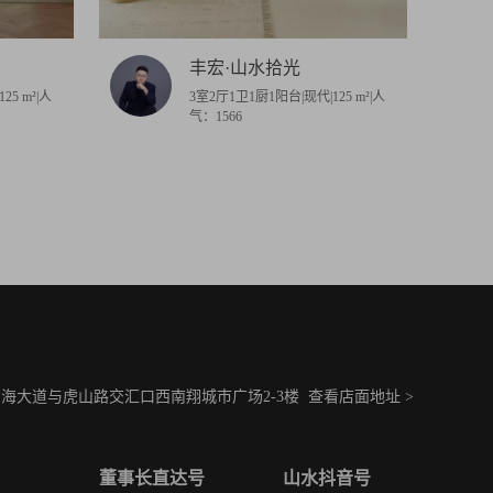
丰宏·山水拾光
25 m²|人
3室2厅1卫1厨1阳台|现代|125 m²|人
气：1566
海大道与虎山路交汇口西南翔城市广场2-3楼
查看店面地址 >
董事长直达号
山水抖音号