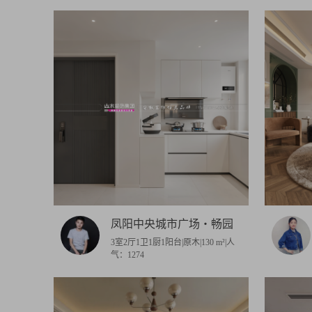
珍宝岛
建发磐龙院
新威龙门
阳光城·麓山壹号
禹洲·龙子湖郡
湖山春晓
湖山樾
一品黄山苑
沁雅·印象湖畔
兰凤家园
沁雅
凤阳中央城市广场・畅园
3室2厅1卫1厨1阳台|原木|130 m²|人
气：1274