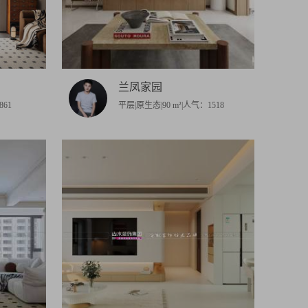
兰凤家园
861
平层|原生态|90 m²|人气：1518