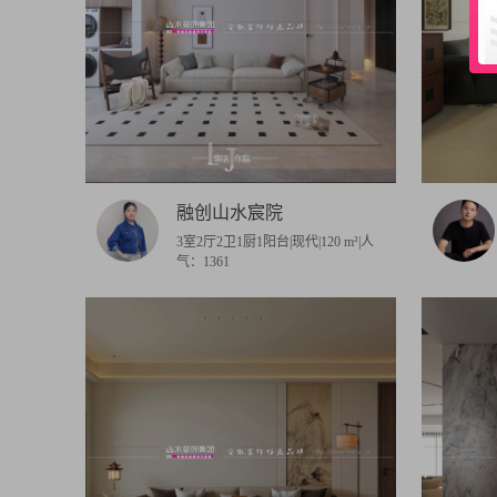
融创山水宸院
3室2厅2卫1厨1阳台|现代|120 m²|人
气：1361