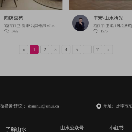
陶店嘉苑
丰宏·山水拾光
3室2厅1卫1厨1阳台|其他|85 m²|人
3室1厅1卫1厨1阳台|法式|1
气：1492
气：1576
«
1
2
3
4
5
…
11
»
/建议)：shanshui@sshui.cn
地址：蚌埠市东
山水公众号
小红书
了解山水