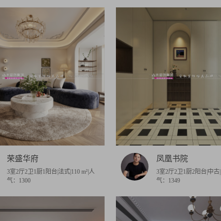
壹品
和顺静天府
绿地迎宾城
公园悦府
理想城
新
五河·江南院子
世茂沁雅·瞰云台
南山路三十一号院
华地公馆和园
嘉宏·尚品华庭
恒泰·静湖湾
菱湖小区
·大成天下
东航嘉苑
万兴·花半里
荣盛华府
凤凰书院
3室2厅2卫1厨1阳台|法式|110 m²|人
3室2厅2卫1厨2阳台|中古|1
气：1300
气：1349