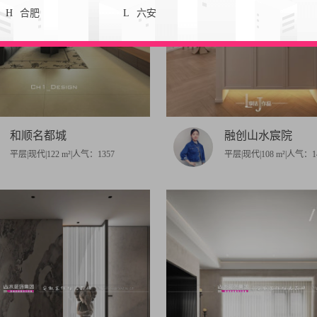
H
合肥
L
六安
和顺名都城
融创山水宸院
平层|现代|122 m²|人气：1357
平层|现代|108 m²|人气：1