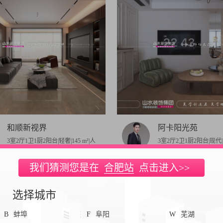
和顺新视界
阿卡阳光苑
3室2厅1卫1厨2阳台|轻奢|145 m²|人
3室2厅2卫1厨2阳台|现代|1
气：1383
气：1349
我们猜测您是在
合肥站
点击进入>>
选择城市
B
蚌埠
F
阜阳
W
芜湖