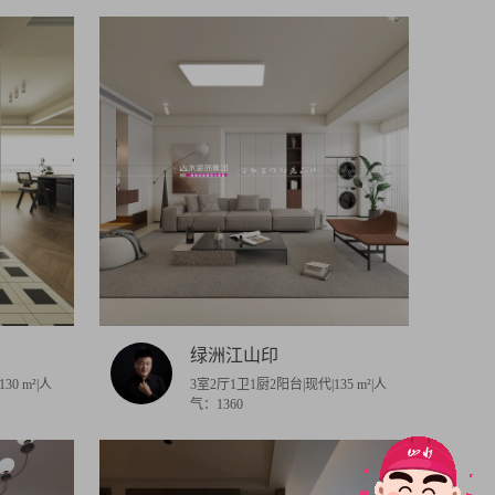
新和苑
琥珀观山悦
恒大翡翠华庭
荣盛·兰凌御府
陶店嘉苑
丰宏·山水拾光
绿洲江山印
30 m²|人
3室2厅1卫1厨2阳台|现代|135 m²|人
气：1360