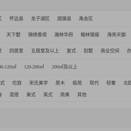
区
怀远县
龙子湖区
固镇县
禹会区
天下墅
锦绣香堤
瀚林华府
翰林银座
海亮天御
西湖观邸
上河时代
天湖国际
怀远中央公馆
五河
室
四居室
五居室及以上
复式
别墅
商业空间
源东方都市
绿城春江明月
龙门悦府
绿地中央广场
80-120㎡
120-200㎡
200㎡及以上
城
宝龙城市广场
新新家苑
翰林银座
和顺第九街
计院
香堤荣府
云龙观邸
金汇国际
荣盛华府
海亮
式
佗寂
宋氏美学
原木
极简
现代
轻奢
北
中央广场
天湖国际
观澜御湖
荣盛西湖观邸
云龙观
海
混搭
美式
英式
简美
其他
和豪庭
金地阳光
和顺沁园春
中梁壹号院
鼎元府邸
鹏玖台
吾悦和府
吾悦和府
国樾府
禹州新城里
名
麓山悦
融创山水宸院
苏州府
凤凰书院
石榴院子