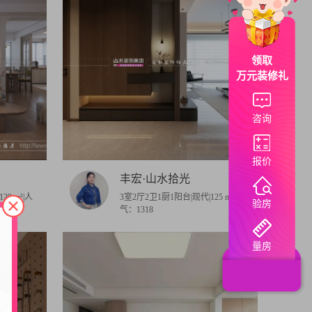
领取
万元装修礼
咨询
报价
丰宏·山水拾光
29 m²|人
3室2厅2卫1厨1阳台|现代|125 m²|人
验房
气：1318
量房