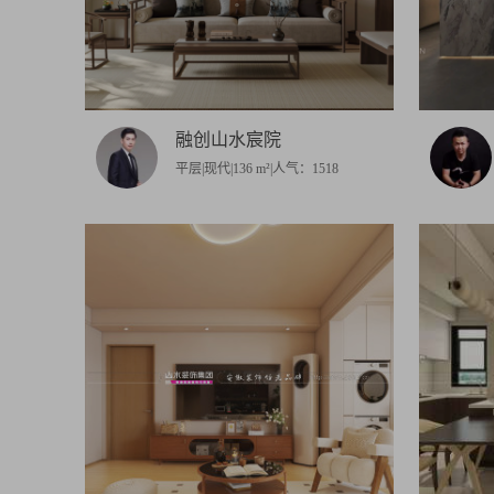
融创山水宸院
平层|现代|136 m²|人气：1518