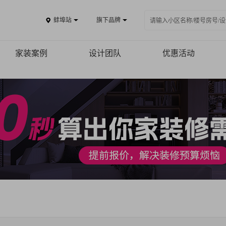
蚌埠站
旗下品牌
家装案例
设计团队
优惠活动
案例品鉴
精品案例
全景VR
热装楼盘